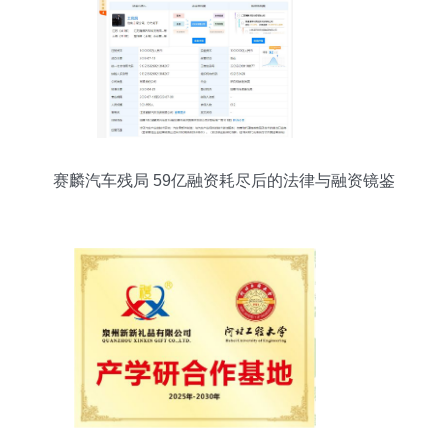
赛麟汽车残局 59亿融资耗尽后的法律与融资镜鉴