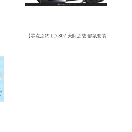
【零点之约 LD-807 天际之战 键鼠套装
u+u套装 有线键鼠套装】价格,厂家,图片,鼠
键套装,广州市白云区翔腾商品信息咨询服
务部-