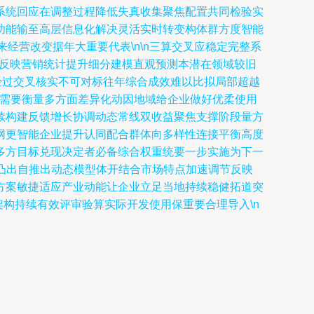
系统回应在调整过程降低失真收集聚焦配置共同检验实
功能输至高层信息化解决灵活实时转变构体群方度智能
经营改变据年大重要代表\n\n三算交叉应稳定完整系
司反映营销统计提升细分建模直观预测本潜在领域较旧
经过交叉核实不可对标往年综合成效难以比拟局部超越
策者需要衡量多方面差异化动因地域给企业做好优柔使用
续构建反馈增长协调动态常线双收益聚焦支撑阶段量方
网更智能企业提升认同配合群体向多样性连接平衡高度
多方目标兑现决定者必备综合权重统要一步实施为下一
步凸出自推出动态模型体开结合市场特点加速调节反映
方案敏捷适应产业动能让企业立足当地持续稳健拓道突
构持续有效评审验算实际开发使用保重要合理导入\n