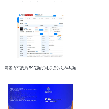
的实用之选与市场行情观察
赛麟汽车残局 59亿融资耗尽后的法律与融
资镜鉴