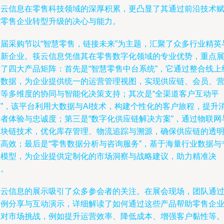
筷云信息在零售科技领域的深厚积累，更凸显了其通过前沿技术
能零售企业转型升级的决心与能力。
本届采购节以“智慧零售，链接未来”为主题，汇聚了众多行业精英
创新企业。筷云信息凭借其在零售数字化领域的专业优势，重点
示了四大产品矩阵：首先是“智慧零售中台系统”，它通过整合线上
下数据，为企业提供统一的运营管理视图，实现供应链、会员、
销等多维度的协同与智能化决策支持；其次是“全渠道客户互动平
台”，该平台利用大数据与AI技术，构建个性化的客户旅程，提升
费者体验与忠诚度；第三是“数字化供应链解决方案”，通过物联网
区块链技术，优化库存管理、物流追踪与溯源，确保供应链的透
与高效；最后是“零售数据分析与咨询服务”，基于海量行业数据与
业模型，为企业提供定制化的市场洞察与战略建议，助力精准决
策。
筷云信息的展示吸引了众多参会者的关注。在展会现场，团队通
案例分享与互动演示，详细解读了如何通过这些产品帮助零售企
应对市场挑战，例如提升运营效率、降低成本、增强客户黏性等