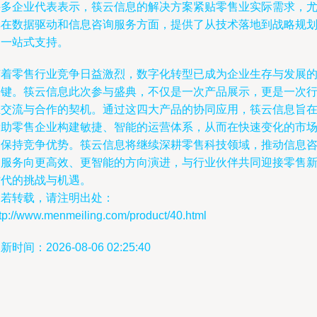
许多企业代表表示，筷云信息的解决方案紧贴零售业实际需求，
其在数据驱动和信息咨询服务方面，提供了从技术落地到战略规
的一站式支持。
随着零售行业竞争日益激烈，数字化转型已成为企业生存与发展
关键。筷云信息此次参与盛典，不仅是一次产品展示，更是一次
业交流与合作的契机。通过这四大产品的协同应用，筷云信息旨
帮助零售企业构建敏捷、智能的运营体系，从而在快速变化的市
中保持竞争优势。筷云信息将继续深耕零售科技领域，推动信息
询服务向更高效、更智能的方向演进，与行业伙伴共同迎接零售
时代的挑战与机遇。
如若转载，请注明出处：
tp://www.menmeiling.com/product/40.html
新时间：2026-08-06 02:25:40