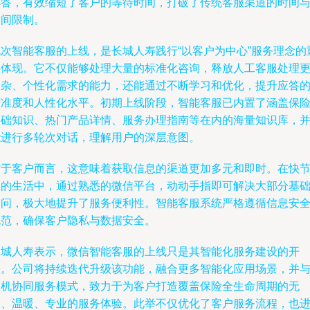
解答，有效缩短了客户的等待时间，打破了传统客服渠道的时间
空间限制。
此次智能客服的上线，是长城人寿践行“以客户为中心”服务理念的
要体现。它不仅能够处理大量的标准化咨询，释放人工客服处理
复杂、个性化需求的能力，还能通过不断学习和优化，提升应答
精准度和人性化水平。初期上线阶段，智能客服已内置了涵盖保
基础知识、热门产品详情、服务办理指南等在内的海量知识库，
能进行多轮次对话，理解用户的深层意图。
对于客户而言，这意味着获取信息的渠道更加多元和即时。在快
奏的生活中，通过熟悉的微信平台，动动手指即可解决大部分基
疑问，极大地提升了服务便利性。智能客服系统严格遵循信息安
规范，确保客户隐私与数据安全。
长城人寿表示，微信智能客服的上线只是其智能化服务建设的开
端。公司将持续迭代升级该功能，融合更多智能化应用场景，并
人机协同服务模式，致力于为客户打造覆盖保险全生命周期的无
缝、温暖、专业的服务体验。此举不仅优化了客户服务流程，也