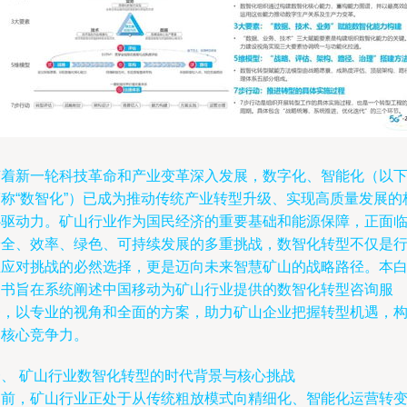
随着新一轮科技革命和产业变革深入发展，数字化、智能化（以
简称“数智化”）已成为推动传统产业转型升级、实现高质量发展的
心驱动力。矿山行业作为国民经济的重要基础和能源保障，正面
安全、效率、绿色、可持续发展的多重挑战，数智化转型不仅是
业应对挑战的必然选择，更是迈向未来智慧矿山的战略路径。本
皮书旨在系统阐述中国移动为矿山行业提供的数智化转型咨询服
务，以专业的视角和全面的方案，助力矿山企业把握转型机遇，
建核心竞争力。
一、 矿山行业数智化转型的时代背景与核心挑战
当前，矿山行业正处于从传统粗放模式向精细化、智能化运营转