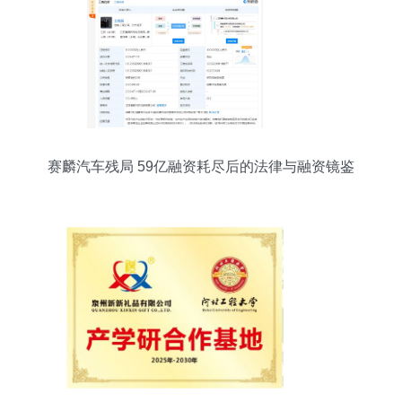
赛麟汽车残局 59亿融资耗尽后的法律与融资镜鉴