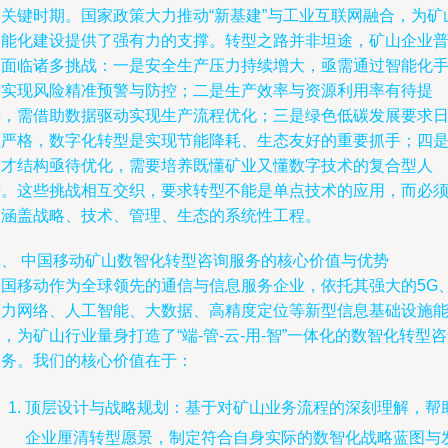
的关键时期。国家政策大力推动“新基建”与工业互联网融合，为矿
智能化建设提供了强有力的支撑。转型之路并非坦途，矿山企业
遍面临诸多挑战：一是安全生产压力持续增大，亟需通过智能化
段实现风险精准预警与防控；二是生产效率与资源利用率有待提
升，需借助数据驱动实现生产流程优化；三是绿色低碳发展要求
益严格，数字化转型是实现节能降耗、生态友好的重要抓手；四
人才结构亟待优化，需要培养既懂矿业又懂数字技术的复合型人
才。这些挑战相互交织，要求转型不能是单点技术的应用，而必
是涵盖战略、技术、管理、生态的系统性工程。
二、 中国移动矿山数智化转型咨询服务的核心价值与优势
中国移动作为全球领先的通信与信息服务企业，依托其强大的5G
算力网络、人工智能、大数据、高精度定位等新型信息基础设施
，为矿山行业量身打造了“端-管-云-用-智”一体化的数智化转型
服务。我们的核心价值在于：
顶层设计与战略规划：基于对矿山业务流程的深刻理解，帮
企业厘清转型愿景，制定符合自身实际的数智化战略蓝图与