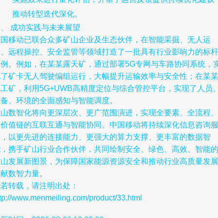
推动转型迭代深化。
、 成功实践与未来展望
中国移动已联合众多矿山企业及生态伙伴，在智能采掘、无人运
输、远程操控、安全监管等领域打造了一批具有行业影响力的标
案例。例如，在某某露天矿，通过部署5G专网与车路协同系统，
现了矿卡无人驾驶编组运行，大幅提升运输效率与安全性；在某
井工矿，利用5G+UWB高精度定位与综合管控平台，实现了人员
设备、环境的全面感知与智能调度。
矿山数智化将向更深层次、更广范围演进，实现全要素、全流程
全价值链的互联互通与智能协同。中国移动将持续深化信息咨询
务，以更先进的连接能力、更强大的算力支撑、更丰富的数据智
能，携手矿山行业合作伙伴，共同绘制安全、绿色、高效、智能
矿山发展新图景，为保障国家能源资源安全和推动行业高质量发
贡献数智力量。
如若转载，请注明出处：
tp://www.menmeiling.com/product/33.html