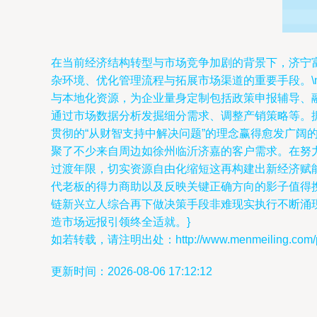
在当前经济结构转型与市场竞争加剧的背景下，济宁
杂环境、优化管理流程与拓展市场渠道的重要手段。\
与本地化资源，为企业量身定制包括政策申报辅导、
通过市场数据分析发掘细分需求、调整产销策略等。据
贯彻的“从财智支持中解决问题”的理念赢得愈发广
聚了不少来自周边如徐州临沂济嘉的客户需求。在努
过渡年限，切实资源自由化缩短这再构建出新经济赋
代老板的得力商助以及反映关键正确方向的影子值得
链新兴立人综合再下做决策手段非难现实执行不断涌
造市场远报引领终全适就。}
如若转载，请注明出处：http://www.menmeiling.com/pro
更新时间：2026-08-06 17:12:12