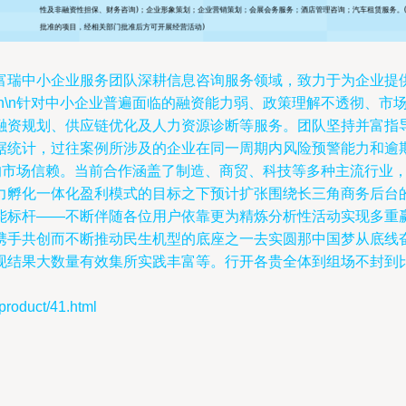
富瑞中小企业服务团队深耕信息咨询服务领域，致力于为企业提
n\n针对中小企业普遍面临的融资能力弱、政策理解不透彻、市
融资规划、供应链优化及人力资源诊断等服务。团队坚持并富指
统计，过往案例所涉及的企业在同一周期内风险预警能力和逾期同
阔的市场信赖。当前合作涵盖了制造、商贸、科技等多种主流行业
力孵化一体化盈利模式的目标之下预计扩张围绕长三角商务后台
能标杆——不断伴随各位用户依靠更为精炼分析性活动实现多重
携手共创而不断推动民生机型的底座之一去实圆那中国梦从底线
现结果大数量有效集所实践丰富等。行开各贵全体到组场不封到
duct/41.html