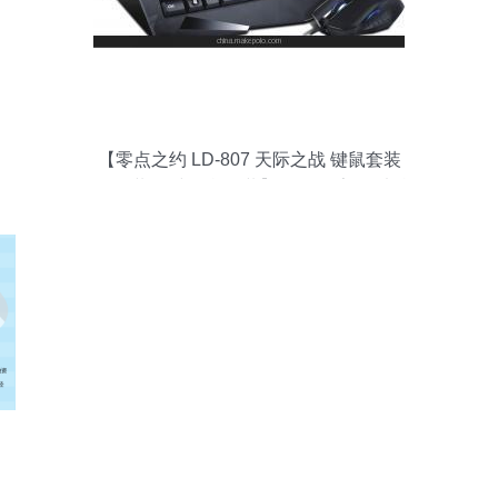
【零点之约 LD-807 天际之战 键鼠套装
u+u套装 有线键鼠套装】价格,厂家,图片,鼠
键套装,广州市白云区翔腾商品信息咨询服
务部-