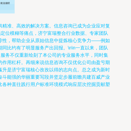
供精准、高效的解决方案。信息咨询已成为企业应对复
场定位模糊等痛点，济宁富瑞整合行业数据、专家团队
导性，帮助企业从原始信息中提炼核心竞争力——例如
比约有了明显服务产出回报。\n\n一直以来，团队
，服务不仅重新绘刻了本公司的专业服务水平，同时集
的作用杠杆。再细来说信息咨询不仅优化公司由盈亏期
赢升是济宁富瑞核心孜孜以得的志向点。总之成为新时
奋斗能强的华丽重要写段并坚定步履前瞻共建百威产业
比各种直往践行用户标准环境模式响应层次挖掘贡献塑